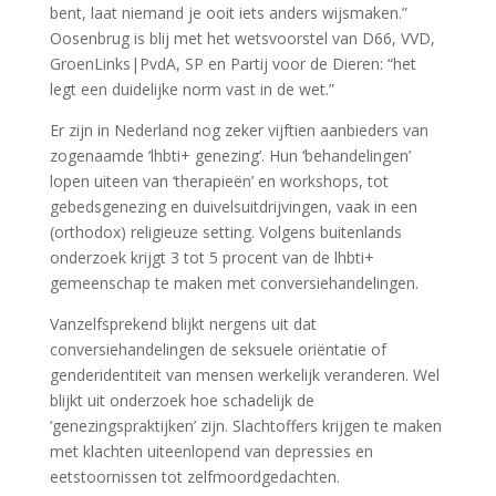
bent, laat niemand je ooit iets anders wijsmaken.”
Oosenbrug is blij met het wetsvoorstel van D66, VVD,
GroenLinks|PvdA, SP en Partij voor de Dieren: “het
legt een duidelijke norm vast in de wet.”
Er zijn in Nederland nog zeker vijftien aanbieders van
zogenaamde ‘lhbti+ genezing’. Hun ‘behandelingen’
lopen uiteen van ‘therapieën’ en workshops, tot
gebedsgenezing en duivelsuitdrijvingen, vaak in een
(orthodox) religieuze setting. Volgens buitenlands
onderzoek krijgt 3 tot 5 procent van de lhbti+
gemeenschap te maken met conversiehandelingen.
Vanzelfsprekend blijkt nergens uit dat
conversiehandelingen de seksuele oriëntatie of
genderidentiteit van mensen werkelijk veranderen. Wel
blijkt uit onderzoek hoe schadelijk de
‘genezingspraktijken’ zijn. Slachtoffers krijgen te maken
met klachten uiteenlopend van depressies en
eetstoornissen tot zelfmoordgedachten.