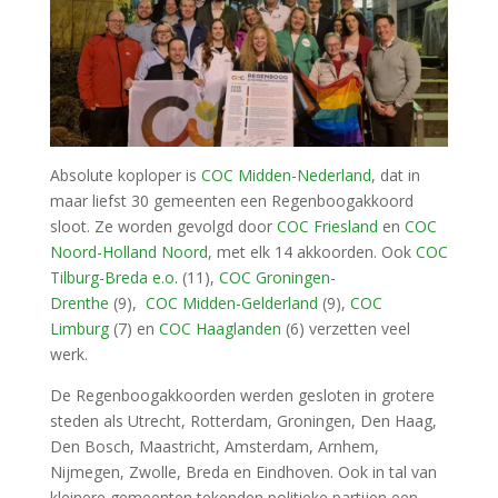
Absolute koploper is
COC Midden-Nederland
, dat in
maar liefst 30 gemeenten een Regenboogakkoord
sloot. Ze worden gevolgd door
COC Friesland
en
COC
Noord-Holland Noord
, met elk 14 akkoorden. Ook
COC
Tilburg-Breda e.o.
(11),
COC Groningen-
Drenthe
(9),
COC Midden-Gelderland
(9),
COC
Limburg
(7) en
COC Haaglanden
(6) verzetten veel
werk.
De Regenboogakkoorden werden gesloten in grotere
steden als Utrecht, Rotterdam, Groningen, Den Haag,
Den Bosch, Maastricht, Amsterdam, Arnhem,
Nijmegen, Zwolle, Breda en Eindhoven. Ook in tal van
kleinere gemeenten tekenden politieke partijen een