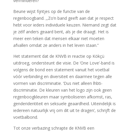
verminderen?”
Beune wijst fijntjes op de functie van de
regenboogband. ,,Zo’n band geeft aan dat je respect
hebt voor ieders individuele keuzen. Niemand zegt dat
je zélf anders geaard bent, als je die draagt. Het is
meer een teken dat mensen elkaar niet moeten
afvallen omdat ze anders in het leven staan.”
Het statement dat de KNVB in reactie op Kökçü
uitdroeg, ondersteunt die visie. De ‘One Love’-band is
volgens de bond een statement vanuit het voetbal
vóór verbinding en diversiteit en daarmee tegen alle
vormen van discriminatie. ‘Dus niet alleen lhbti-
discriminatie. De kleuren van het logo zijn ook geen
regenboogkleuren maar symboliseren afkomst, ras,
genderidentiteit en seksuele geaardheid. Uiteindelijk is
iedereen natuurlijk vrij om dit uit te dragen’, schrijft de
voetbalbond.
Tot onze verbazing schrapte de KNVB een