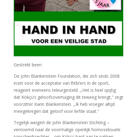
Gestrekt been
De John Blankenstein Foundation, die zich sinds 2008
inzet voor de acceptatie van lhtbi’ers in de sport,
reageert eveneens teleurgesteld. ,,Het is heel spijtig
dat Kökçü’s geloofsovertuiging dit teweeg brengt,” zegt
voorzitter Karin Blankenstein. ,,Ik heb vroeger altijd
meegekregen dat geloof voor liefde staat.”
Tegelijk weigert de John Blankenstein Stichting –
vernoemd naar de voormalige openlijk homoseksuele
topscheidsrechter – om Kökçü hard aan te pakken.