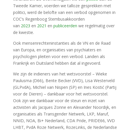
Tweede Kamer, voerden we talloze gesprekken met
politici, werd de belofte van een verbod opgenomen in
COC’s Regenboog Stembusakkoorden
van
2023
en
2021
en
publiceerden
we regelmatig over
de kwestie.
Ook mensenrechteninstanties als de VN en de Raad
van Europa, en organisaties van psychiaters en
psychologen pleiten voor een verbod. Landen als
Frankrijk en Duitsland hebben dat al ingevoerd.
We zijn de indieners van het wetsvoorstel – Wieke
Paulusma (D66), Bente Becker (VVD), Lisa Westerveld
(GLPvdA), Michiel van Nispen (SP) en Ines Kostić (Partij
voor de Dieren) – dankbaar voor het wetsvoorstel.
Ook zijn we dankbaar voor de steun en inzet van
activisten als Jacques Zonne en Alexander Noordijk, en
organisaties als Transgender Netwerk, LKP, Maruf,
NNID, NOA, Bi+ Nederland, CDA Pride, PRIDE66, VVD
LHBT, PvdA Roze Netwerk, RozeLinks, de Nederlandse