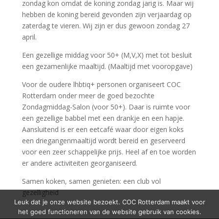
zondag kon omdat de koning zondag jarig is. Maar wij
hebben de koning bereid gevonden zijn verjaardag op
zaterdag te vieren. Wij zijn er dus gewoon zondag 27
april.
Een gezellige middag voor 50+ (M,V,X) met tot besluit
een gezamenlijke maaltijd. (Maaltijd met vooropgave)
Voor de oudere lhbtiq+ personen organiseert COC
Rotterdam onder meer de goed bezochte
Zondagmiddag-Salon (voor 50+). Daar is ruimte voor
een gezellige babbel met een drankje en een hapje.
Aansluitend is er een eetcafé waar door eigen koks
een driegangenmaaltijd wordt bereid en geserveerd
voor een zeer schappelijke prijs. Heel af en toe worden
er andere activiteiten georganiseerd.
Samen koken, samen genieten: een club vol
gezelligheid
Leuk dat je onze website bezoekt. COC Rotterdam maakt voor
het goed functioneren van de website gebruik van cookies.