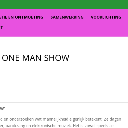
ATIE EN ONTMOETING
SAMENWERKING
VOORLICHTING
CT
: ONE MAN SHOW
OW’
d en onderzoeken wat mannelijkheid eigenlijk betekent. Ze dagen
ter, barokzang en elektronische muziek. Het is zowel speels als