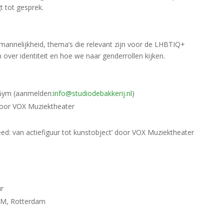
t tot gesprek.
:
 mannelijkheid, thema’s die relevant zijn voor de LHBTIQ+
ver identiteit en hoe we naar genderrollen kijken.
Gym (aanmelden:
info@studiodebakkerij.nl
)
door VOX Muziektheater
ed: van actiefiguur tot kunstobject’ door VOX Muziektheater
ur
7EM, Rotterdam