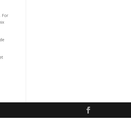
, For
mix
nde
et