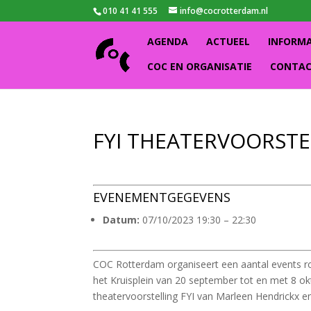
010 41 41 555
info@cocrotterdam.nl
AGENDA
ACTUEEL
INFORM
COC EN ORGANISATIE
CONTA
FYI THEATERVOORSTE
EVENEMENTGEGEVENS
Datum:
07/10/2023 19:30
–
22:30
COC Rotterdam organiseert een aantal events r
het Kruisplein van 20 september tot en met 8 o
theatervoorstelling FYI van Marleen Hendrickx 