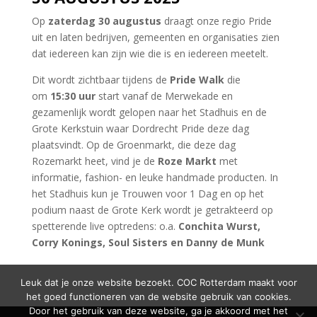
Op
zaterdag 30 augustus
draagt onze regio Pride
uit en laten bedrijven, gemeenten en organisaties zien
dat iedereen kan zijn wie die is en iedereen meetelt.
Dit wordt zichtbaar tijdens de
Pride Walk
die
om
15:30 uur
start vanaf de Merwekade en
gezamenlijk wordt gelopen naar het Stadhuis en de
Grote Kerkstuin waar Dordrecht Pride deze dag
plaatsvindt. Op de Groenmarkt, die deze dag
Rozemarkt heet, vind je de
Roze Markt
met
informatie, fashion- en leuke handmade producten. In
het Stadhuis kun je Trouwen voor 1 Dag en op het
podium naast de Grote Kerk wordt je getrakteerd op
spetterende live optredens: o.a.
Conchita Wurst,
Corry Konings, Soul Sisters en Danny de Munk
Leuk dat je onze website bezoekt. COC Rotterdam maakt voor
het goed functioneren van de website gebruik van cookies.
Door het gebruik van deze website, ga je akkoord met het