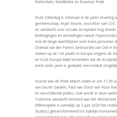
Rotterdam, Ketelbinkie en Erasmus Pride.
Roze Zaterdag is ontstaan in de jaren zeventig 
gemeenschap. Arjan Beune, voorzitter van COC R
en aandacht voor sociale acceptatie nog steeds e
bedreigingen en vernielingen vanuit Feyenoord
ook de lange wachtlijsten voor trans personen di
Chantal van der Putten, bestuurslid van Out in R
steken op de 13e plaats in Europa volgens de R
en ILGA-Europe blijkt bovendien dat de accept
eerst sinds jaren is gedaald; een ronduit zorgelij
Vooraf aan de Pride March zullen er om 11.30 
van Secret Garden, Paul van Dorst van Roze 
en verschillende politici. Ook wordt er door we
Toerisme aandacht besteed aan het Monument vo
Willemsplein is namelijk op 3 juni 2020 het mob
Studios) getransformeerd tot tijdelijk monument