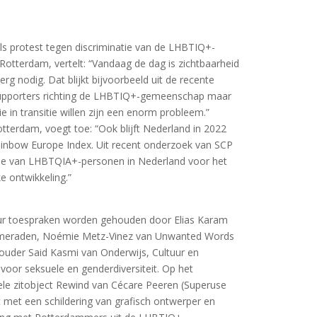
als protest tegen discriminatie van de LHBTIQ+-
otterdam, vertelt: “Vandaag de dag is zichtbaarheid
rg nodig. Dat blijkt bijvoorbeeld uit de recente
supporters richting de LHBTIQ+-gemeenschap maar
e in transitie willen zijn een enorm probleem.”
otterdam, voegt toe: “Ook blijft Nederland in 2022
ainbow Europe Index. Uit recent onderzoek van SCP
atie van LHBTQIA+-personen in Nederland voor het
ke ontwikkeling.”
uur toespraken worden gehouden door Elias Karam
Kameraden, Noémie Metz-Vinez van Unwanted Words
thouder Said Kasmi van Onderwijs, Cultuur en
or seksuele en genderdiversiteit. Op het
iele zitobject Rewind van Cécare Peeren (Superuse
 met een schildering van grafisch ontwerper en