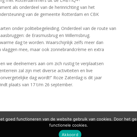
rking met Rotterdammers uit de LHBTIQ+-
ment als onderdeel van de herinrichting van het
t ondersteuning van de gemeente Rotterdam en CBK
tarten onder politiebegeleiding. Onderdeel van de route van
Maasbruggen: de Erasmusbrug en Willemsbrug.
 warme dag te worden. Waarschijnlijk zelfs meer dan
een vlaggen mee, maar ook zonnebrandcrème en extra
den we deelnemers aan om zich rustig te verplaatsen
rrein zal zijn met diverse activiteiten en live
nvergetelijke dag wordt!” Roze Zaterdag is dit jaar
indt plaats van 17 t/m 26 september.
t goed functioneren van de website gebruik van cookies. Door het ge
functionele cookies.
Akkoord