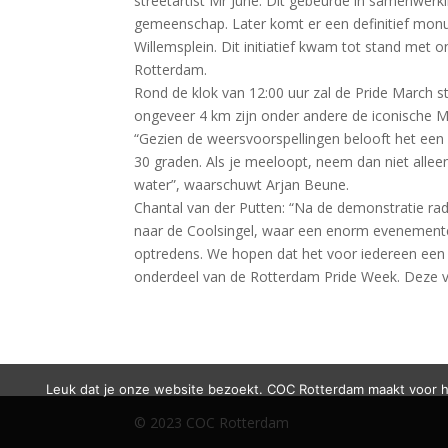
streetartist Mr June. Dit gebeurde in samenwe
gemeenschap. Later komt er een definitief monu
Willemsplein. Dit initiatief kwam tot stand me
Rotterdam.
Rond de klok van 12:00 uur zal de Pride March s
ongeveer 4 km zijn onder andere de iconische 
“Gezien de weersvoorspellingen belooft het een
30 graden. Als je meeloopt, neem dan niet all
water”, waarschuwt Arjan Beune.
Chantal van der Putten: “Na de demonstratie ra
naar de Coolsingel, waar een enorm evenementente
optredens. We hopen dat het voor iedereen een o
onderdeel van de Rotterdam Pride Week. Deze v
Leuk dat je onze website bezoekt. COC Rotterdam maakt voor he
© 2023 COC Rotterdam