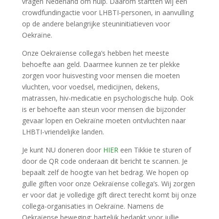
vragen Nederland om hulp. Daarom startten wij een
crowdfundingactie voor LHBTI-personen, in aanvulling
op de andere belangrijke steuninitiatieven voor
Oekraïne.
Onze Oekraïense collega’s hebben het meeste
behoefte aan geld. Daarmee kunnen ze ter plekke
zorgen voor huisvesting voor mensen die moeten
vluchten, voor voedsel, medicijnen, dekens,
matrassen, hiv-medicatie en psychologische hulp. Ook
is er behoefte aan steun voor mensen die bijzonder
gevaar lopen en Oekraïne moeten ontvluchten naar
LHBTI-vriendelijke landen.
Je kunt NU doneren door
HIER
een Tikkie te sturen of
door de QR code onderaan dit bericht te scannen. Je
bepaalt zelf de hoogte van het bedrag. We hopen op
gulle giften voor onze Oekraïense collega’s. Wij zorgen
er voor dat je volledige gift direct terecht komt bij onze
collega-organisaties in Oekraïne. Namens de
Oekraïense beweging: hartelijk bedankt voor jullie